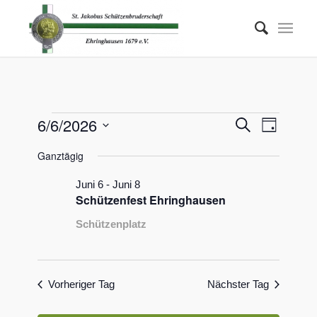
Veranstaltungen
Veransta
6/6/2026
Veranst
Suche
Tag
Ansicht
Suche
für
Datum
Navigat
Ganztägig
wählen.
und
6.
Ansichten
Juni 6
-
Juni 8
Juni
Schützenfest Ehringhausen
Navigati
2026
Schützenplatz
Vorheriger Tag
Nächster Tag