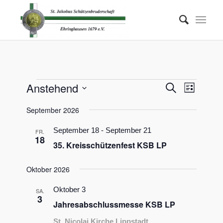
Veranstaltungen
Veransta
Anstehend
Veranst
Suche
Liste
Ansicht
Suche
Datum
Navigat
September 2026
wählen.
und
Ansichten
September 18
-
September 21
FR.
18
35. Kreisschützenfest KSB LP
Navigati
Oktober 2026
Oktober 3
SA.
3
Jahresabschlussmesse KSB LP
St. Nicolai Kirche Lippstadt