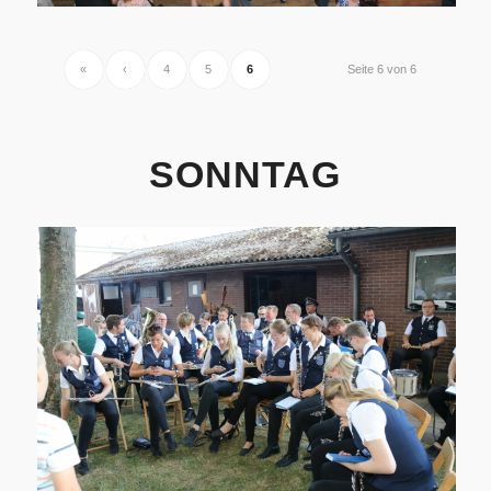
«
‹
4
5
6
Seite 6 von 6
SONNTAG