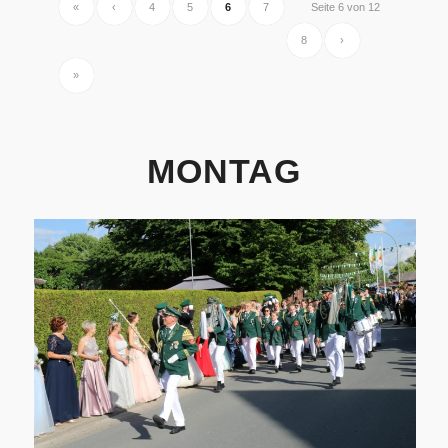
«
‹
4
5
6
7
Seite 6 von 12
8
›
»
MONTAG