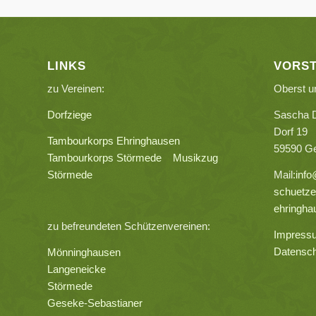
LINKS
VORS
zu Vereinen:
Oberst u
Dorfziege
Sascha 
Dorf 19
Tambourkorps Ehringhausen
59590 G
Tambourkorps Störmede
Musikzug
Störmede
Mail:
info
schuetze
ehringha
zu befreundeten Schützenvereinen:
Impress
Datensch
Mönninghausen
Langeneicke
Störmede
Geseke-Sebastianer