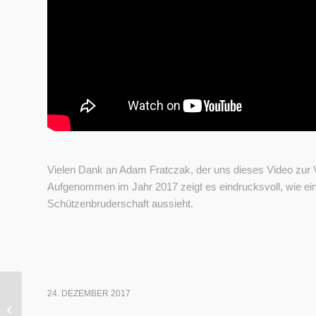
Vielen Dank an Adam Fratczak, der uns dieses Video zur Ve
Aufgenommen im Jahr 2017 zeigt es eindrucksvoll, wie e
Schützenbruderschaft aussieht.
24. DEZEMBER 2017
Parademarsch Schützenfest 2016