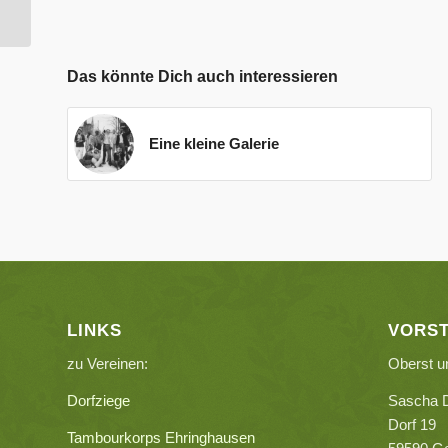
Das könnte Dich auch interessieren
Eine kleine Galerie
LINKS
VORS
zu Vereinen:
Oberst u
Dorfziege
Sascha 
Dorf 19
Tambourkorps Ehringhausen