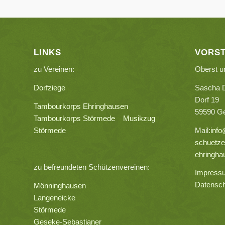
LINKS
VORS
zu Vereinen:
Oberst u
Dorfziege
Sascha 
Dorf 19
Tambourkorps Ehringhausen
59590 G
Tambourkorps Störmede
Musikzug
Störmede
Mail:
info
schuetze
ehringha
zu befreundeten Schützenvereinen:
Impress
Datensch
Mönninghausen
Langeneicke
Störmede
Geseke-Sebastianer